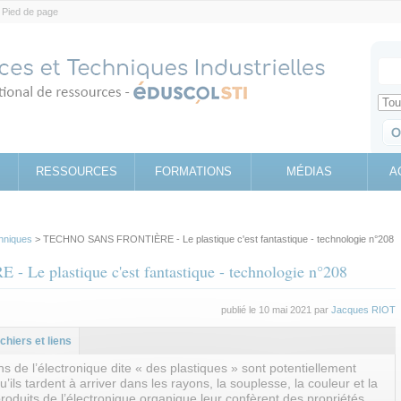
Pied de page
Votr
Sear
Retrouv
RESSOURCES
FORMATIONS
MÉDIAS
A
hniques
> TECHNO SANS FRONTIÈRE - Le plastique c'est fantastique - technologie n°208
 plastique c'est fantastique - technologie n°208
publié le 10 mai 2021 par
Jacques RIOT
l
let
ichiers et liens
ns de l’électronique dite « des plastiques » sont potentiellement
u’ils tardent à arriver dans les rayons, la souplesse, la couleur et la
roduits de l’électronique organique leur confèrent des propriétés