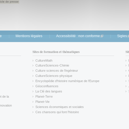
ticle de presse
te
Mentions légales
Accessibilité : non conforme
(link is external)
Sigles
(
Sites de formation et thématiques
Si
CultureMath
(link is external)
CultureSciences-Chimie
(link is external)
Culture sciences de l'ingénieur
CultureSciences-physique
(link is external)
Encyclopédie d'histoire numérique de l'Europe
(link is external)
Géoconfluences
(link is external)
La Clé des langues
(link is external)
t de la
Planet-Terre
(link is external)
Planet-Vie
(link is external)
novation
Sciences économiques et sociales
(link is external)
Ces chansons qui font l'histoire
(link is external)