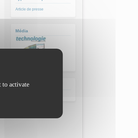
Article de presse
Média
 to activate
Date de parution:
mai 2017