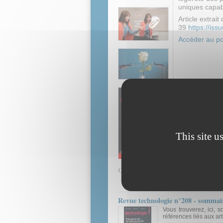
uniques capab
Article extrai
39
https://is
Accéder au por
This site u
Contenus associés
Revue technologie n°208 - sommai
Vous trouverez, ici, s
références liés aux art