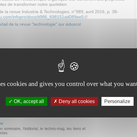
les de transformer notre quotidien.
t de la revue Industrie & Technologies, n°989, avril 2016, p. 38-
suu.com/infopro/docs/it986_698151ad089ee5
(link is external)
tail de la revue "technologie" sur éduscol
ses cookies and gives you control over what you want
OK, accept all
Deny all cookies
Personalize
re
on sommaire, l'éditorial, le techno-mag, les liens et
icles.