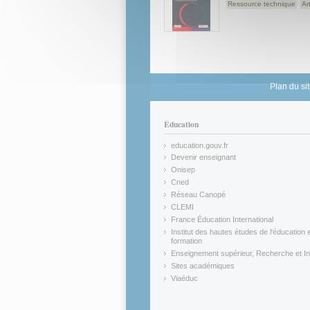
Ressource technique
Ar
Plan du si
Éducation
education.gouv.fr
(link is external)
Devenir enseignant
(link is external)
Onisep
(link is external)
Cned
(link is external)
Réseau Canopé
(link is external)
CLEMI
(link is external)
France Éducation International
(link is external)
Institut des hautes études de l'éducation e
formation
(link is external)
Enseignement supérieur, Recherche et In
(link is external)
Sites académiques
(link is external)
Viaéduc
(link is external)