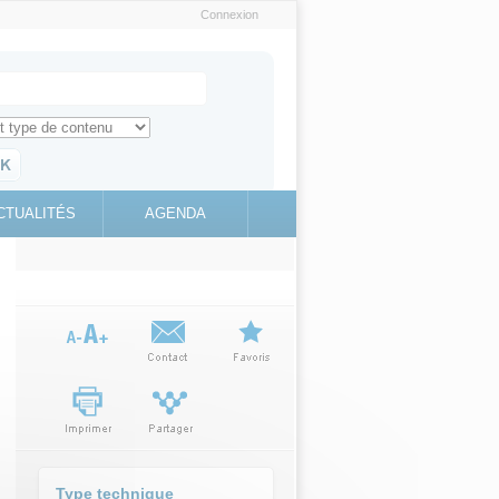
Connexion
e recherche
ch for
ez toute l'information sur le site
education.gouv.fr
CTUALITÉS
AGENDA
(link is
external)
Type technique