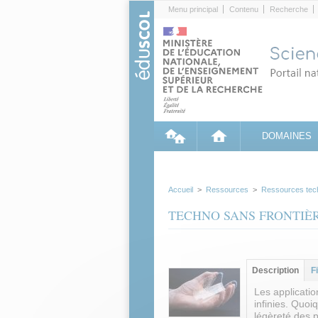
Cookies management panel
Menu principal
Contenu
Recherche
DOMAINES
Accueil
>
Ressources
>
Ressources tec
TECHNO SANS FRONTIÈRE - Le
Groupe principa
Description
(ong
F
actif)
Les applicatio
infinies. Quoiq
légèreté des p