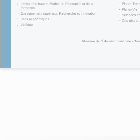
(link is external)
(link is ex
Institut des hautes études de l'éducation et de la
Planet-Terr
(link is ex
formation
Planet-Vie
(link is external)
(link is ex
Enseignement supérieur, Recherche et Innovation
Sciences éc
(link is external)
(link is ex
Sites académiques
Ces chansons
(link is external)
(link is ex
Viaéduc
(link is external)
Ministère de l'Éducation nationale - Dire