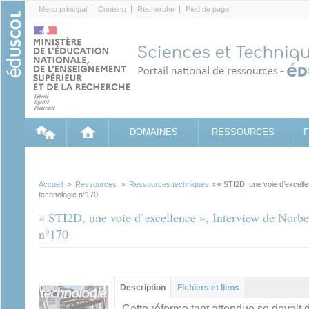
Cookies management panel
Menu principal
Contenu
Recherche
Pied de page
DOMAINES
RESSOURCES
Accueil
>
Ressources
>
Ressources techniques
> « STI2D, une voie d’excell
technologie n°170
« STI2D, une voie d’excellence », Interview de Nor
n°170
Groupe principal
Description
(onglet
Fichiers et liens
actif)
Cette réforme tant attendue se devait d