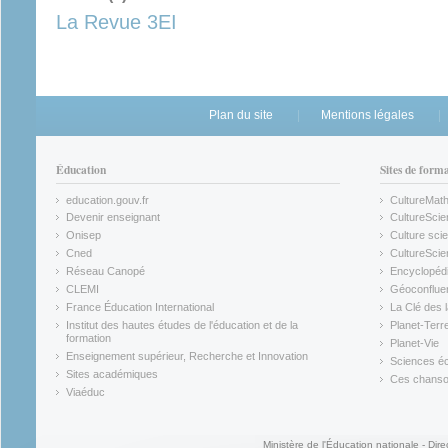
La Revue 3EI
Plan du site
Mentions légales
Éducation
Sites de form
education.gouv.fr
CultureMat
(link is external)
(link is ex
Devenir enseignant
CultureScie
(link is external)
(link is ex
Onisep
Culture scie
(link is external)
Cned
CultureSci
(link is external)
(link is ex
Réseau Canopé
Encyclopédi
(link is external)
(link is ex
CLEMI
Géoconflue
(link is external)
(link is ex
France Éducation International
La Clé des 
(link is external)
(link is ex
Institut des hautes études de l'éducation et de la
Planet-Terr
(link is ex
formation
Planet-Vie
(link is external)
(link is ex
Enseignement supérieur, Recherche et Innovation
Sciences éc
(link is external)
(link is ex
Sites académiques
Ces chansons
(link is external)
(link is ex
Viaéduc
(link is external)
Ministère de l'Éducation nationale - Dire