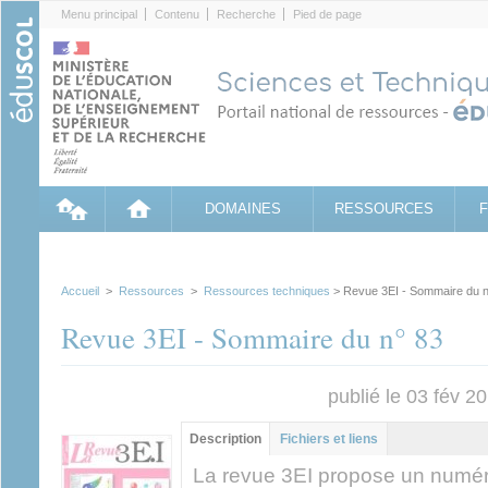
Cookies management panel
Menu principal
Contenu
Recherche
Pied de page
DOMAINES
RESSOURCES
Accueil
>
Ressources
>
Ressources techniques
> Revue 3EI - Sommaire du n
Revue 3EI - Sommaire du n° 83
publié le 03 fév 2
Groupe principal
Description
(onglet
Fichiers et liens
actif)
La revue 3EI propose un numér