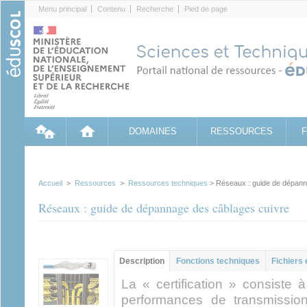
Cookies management panel
Menu principal
Contenu
Recherche
Pied de page
DOMAINES
RESSOURCES
Accueil
>
Ressources
>
Ressources techniques
> Réseaux : guide de dépann
Réseaux : guide de dépannage des câblages cuivre
Groupe principal
Description
(onglet
Fonctions techniques
Fichiers 
actif)
La « certification » consiste
performances de transmissio