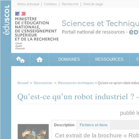
Cookies management panel
Menu principal
Contenu
Recherche
Pied de page
DOMAINES
RESSOURCES
Accueil
>
Ressources
>
Ressources techniques
> Qu’est-ce qu’un robot indust
Qu’est-ce qu’un robot industriel ? 
publié 
Groupe principal
Description
(onglet
Fichiers et liens
actif)
Cet extrait de la brochure « Ro