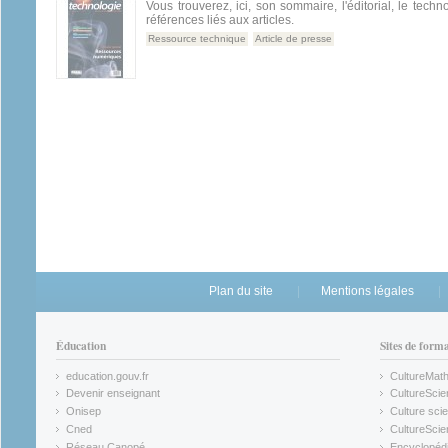
Vous trouverez, ici, son sommaire, l'éditorial, le techn
références liés aux articles.
Ressource technique
Article de presse
Plan du site
Mentions légales
Éducation
Sites de form
education.gouv.fr
CultureMat
(link is external)
(link is ex
Devenir enseignant
CultureScie
(link is external)
(link is ex
Onisep
Culture scie
(link is external)
Cned
CultureSci
(link is external)
(link is ex
Réseau Canopé
Encyclopédi