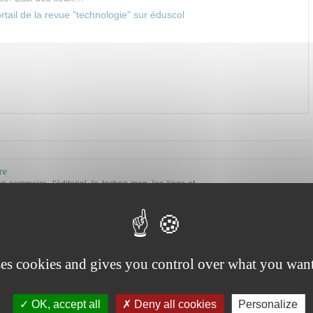
tail de la revue "technologie" sur éduscol
re
on sommaire, l'éditorial, le techno-mag, les liens et
icles.
ticle de presse
ses cookies and gives you control over what you want
OK, accept all
Deny all cookies
Personalize