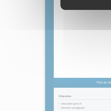
Plan du si
Éducation
education.gouv.fr
(link is external)
Devenir enseignant