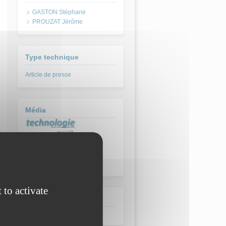
GASTON Stéphane
PROUZAT Jérôme
Type technique
Article de presse
Média
 to activate
Date de parution:
janvier 2016