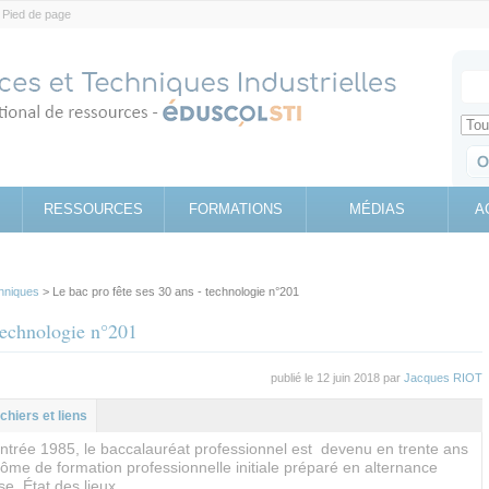
Pied de page
Votr
Sear
Retrouv
RESSOURCES
FORMATIONS
MÉDIAS
A
hniques
> Le bac pro fête ses 30 ans - technologie n°201
 technologie n°201
publié le 12 juin 2018 par
Jacques RIOT
l
let
ichiers et liens
rentrée 1985, le baccalauréat professionnel est devenu en trente ans
lôme de formation professionnelle initiale préparé en alternance
se. État des lieux…