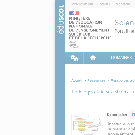
Cookies management panel
Menu principal
Contenu
Recherche
DOMAINES
Accueil
>
Ressources
>
Ressources tec
Le bac pro fête ses 30 ans -
Groupe principa
Description
(ong
F
actif)
Institué à la 
le premier dip
école-entrepri