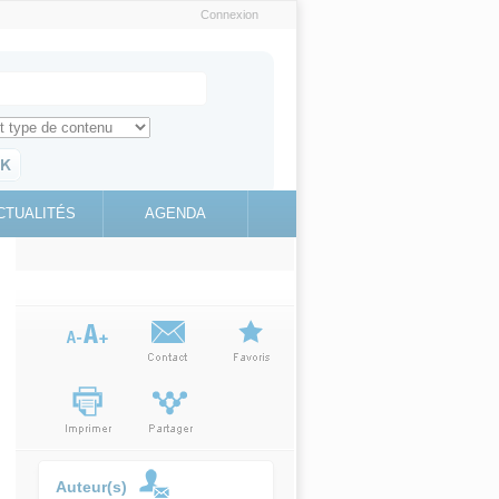
Connexion
e recherche
ch for
ez toute l'information sur le site
education.gouv.fr
CTUALITÉS
AGENDA
(link is
external)
Auteur(s)