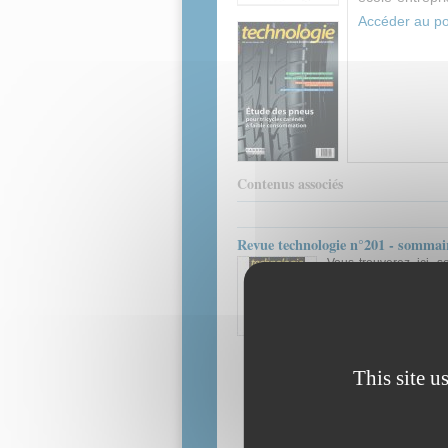
Accéder au por
Contenus associés
Revue technologie n°201 - sommai
Vous trouverez, ici, s
références liés aux art
Ressource technique
Ar
This site u