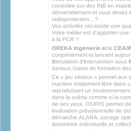
controlée sur des INB en maint
démantèlement et vous devez ê
radioprotection... ?
Vos activités nécessite une qual
Votre métier est d'apporter une 
à la PCR ?
OREKA Ingénierie et
le
CEA/I
conjointement et lancent aujou
S
imulation d'
I
ntervention sous
Serious Game de formation de
Ce « jeu sérieux » permet aux 
manière totalement libre dans
reproduisant un environnement r
dans la scène comme si la camé
de ses yeux. OSIRIS permet de 
évaluation prévisionnelle de dos
démarche ALARA, zonage opérat
dosimétrie individuelle et collect