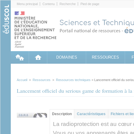
Cookies management panel
Menu principal
Contenu
Recherche
Pied de page
DOMAINES
RESSOURCES
Accueil
>
Ressources
>
Ressources techniques
> Lancement officiel du serio
Lancement officiel du serious game de formation à la
Groupe principal
Description
(onglet
Caractéristiques
Fichiers et li
actif)
La radioprotection est au cœur
Vous ou vos apprenants êtes am