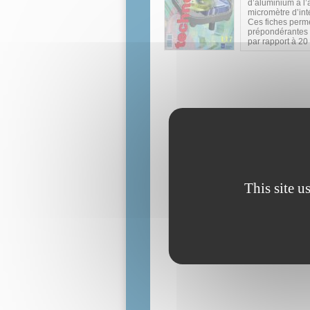
d’aluminium à l’
micromètre d’in
Ces fiches perme
prépondérantes l
par rapport à 20
This site u