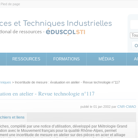
Pied de page
Votr
Sear
Retrouv
RESSOURCES
FORMATIONS
MÉDIAS
A
hniques
> Incertitude de mesure : évaluation en atelier - Revue technologie n°117
uation en atelier - Revue technologie n°117
publié le 01 jan 2002 par
CNR-CMAO
l
let
ichiers et liens
iches, complété par une notice d’utilisation, développé par Métrologie Grand
ation avec le Mouvement français pour la qualité Rhône-Alpes, permet
ment une incertitude de mesure en atelier sur des pièces en acier et alliage