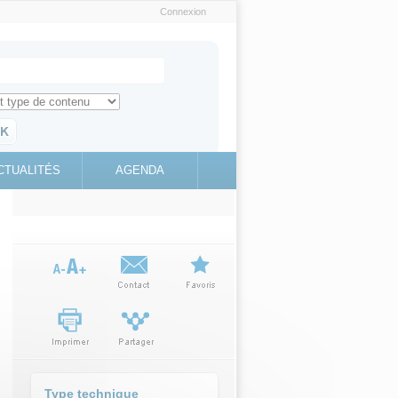
Connexion
e recherche
ch for
ez toute l'information sur le site
education.gouv.fr
CTUALITÉS
AGENDA
(link is
external)
Type technique