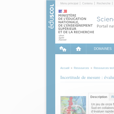
Cookies management panel
Menu principal
Contenu
Recherche
DOMAINES
Accueil
>
Ressources
>
Ressources tec
Incertitude de mesure : éval
Groupe principa
Description
(ong
F
actif)
Un jeu de onze f
Sud en collabor
d’évaluer rapide