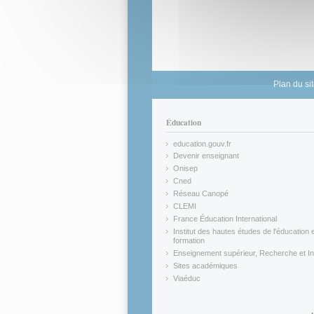
Plan du si
Éducation
education.gouv.fr
(link is external)
Devenir enseignant
(link is external)
Onisep
(link is external)
Cned
(link is external)
Réseau Canopé
(link is external)
CLEMI
(link is external)
France Éducation International
(link is external)
Institut des hautes études de l'éducation e
formation
(link is external)
Enseignement supérieur, Recherche et In
(link is external)
Sites académiques
(link is external)
Viaéduc
(link is external)