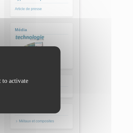
Article de presse
Média
 to activate
Date de parution:
janvier 2002
Domaine