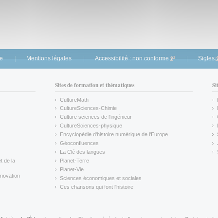
te
Mentions légales
Accessibilité : non conforme
(link is external)
Sigles
(
Sites de formation et thématiques
Si
CultureMath
(link is external)
CultureSciences-Chimie
(link is external)
Culture sciences de l'ingénieur
CultureSciences-physique
(link is external)
Encyclopédie d'histoire numérique de l'Europe
(link is external)
Géoconfluences
(link is external)
La Clé des langues
(link is external)
t de la
Planet-Terre
(link is external)
Planet-Vie
(link is external)
novation
Sciences économiques et sociales
(link is external)
Ces chansons qui font l'histoire
(link is external)