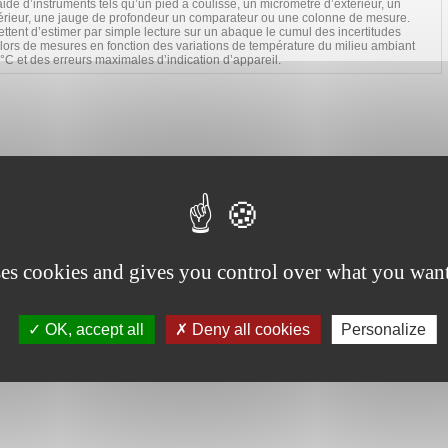
aide d’instruments tels qu’un pied à coulisse, un micromètre d’extérieur, un
térieur, une jauge de profondeur un comparateur ou une colonne de mesure.
ttent d’estimer par simple lecture sur un abaque le cumul des incertitudes
ors de mesures en fonction des variations de température du milieu ambiant
 °C et des erreurs maximales d’indication d’appareil.
ses cookies and gives you control over what you want
OK, accept all
Deny all cookies
Personalize