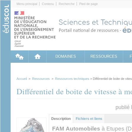
Cookies management panel
Menu principal
Contenu
Recherche
Pied de page
DOMAINES
RESSOURCES
Accueil
>
Ressources
>
Ressources techniques
> Différentiel de boite de vit
Différentiel de boite de vitesse à m
publié
Groupe principal
Description
(onglet
Fichiers et liens
actif)
FAM Automobiles
à Etupes (D