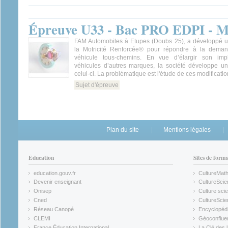
Épreuve U33 - Bac PRO EDPI - Mé
FAM Automobiles à Etupes (Doubs 25), a développé 
la Motricité Renforcée® pour répondre à la deman
véhicule tous-chemins. En vue d’élargir son impl
véhicules d’autres marques, la société développe un
celui-ci. La problématique est l'étude de ces modificatio
Sujet d'épreuve
Plan du site
Mentions légales
Éducation
Sites de form
education.gouv.fr
CultureMat
(link is external)
(link is ex
Devenir enseignant
CultureScie
(link is external)
(link is ex
Onisep
Culture scie
(link is external)
Cned
CultureSci
(link is external)
(link is ex
Réseau Canopé
Encyclopédi
(link is external)
(link is ex
CLEMI
Géoconflue
(link is external)
(link is ex
France Éducation International
La Clé des 