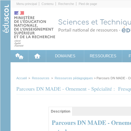
Cookies management panel
Menu principal
Contenu
Recherche
Pied de page
DOMAINES
RESSOURCES
Accueil
>
Ressources
>
Ressources pédagogiques
> Parcours DN MADE - Orn
Parcours DN MADE - Ornement - Spécialité : Fresqu
Contenu principal
Description
(onglet
actif)
Parcours DN MADE - Ornement