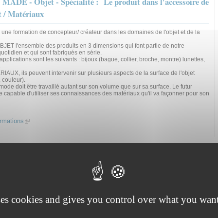
MADE - Objet - Spécialité : Le produit dans l'accessoire de
 / Matériaux
ne formation de concepteur/ créateur dans les domaines de l'objet et de la
JET l'ensemble des produits en 3 dimensions qui font partie de notre
otidien et qui sont fabriqués en série.
plications sont les suivants : bijoux (bague, collier, broche, montre) lunettes,
.
AUX, ils peuvent intervenir sur plusieurs aspects de la surface de l'objet
, couleur).
mode doit être travaillé autant sur son volume que sur sa surface. Le futur
re capable d'utiliser ses connaissances des matériaux qu'il va façonner pour son
ormations
(link is external)
ses cookies and gives you control over what you want