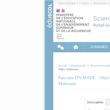
Cookies management panel
Menu principal
Contenu
Recherche
DOMAINES
Accueil
>
Ressources
>
Ressources péd
Objet / Matériaux
Parcours DN MADE - Objet - 
Matériaux
Contenu princip
Description
(ong
actif)