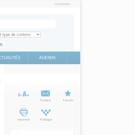
Connexion
e recherche
ch for
ez toute l'information sur le site
education.gouv.fr
CTUALITÉS
AGENDA
(link is
external)
: