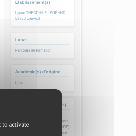
Établissement(s)
Lycée THEOPHILE LEGRAND -
59720 Louvroil
Label
Parcours de formation
Académie(s) d'origine
Lille
Formation(s) concernée(s)
Diplôme National des Métiers
 to activate
d’Art et du DEsign (DN MADE)
DN MADE - Mention Objet