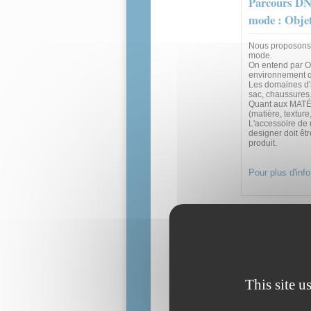
Parcours DN 
mode : Objet
Nous proposons u
mode.
On entend par OB
environnement qu
Les domaines d'ap
sac, chaussures
Quant aux MATÉRI
(matière, texture
L'accessoire de 
designer doit êt
produit.
Pour plus d'inf
This site u