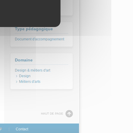
DN MADE - Mention
Graphisme
Type pédagogique
Document d'accompagnement
Domaine
Design
Métiers d'arts
HAUT DE PAGE
link is external)
Contact