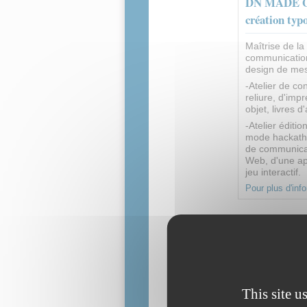
DN MADE Grap
création typ
Maîtrise de la 
communication
design de mess
-Atelier de co
reliure, d'imp
objet, livres d
-Atelier édit
mode hackatho
de communicat
Web, d'une ap
jeu interactif.
Pour plus d'inf
This site u