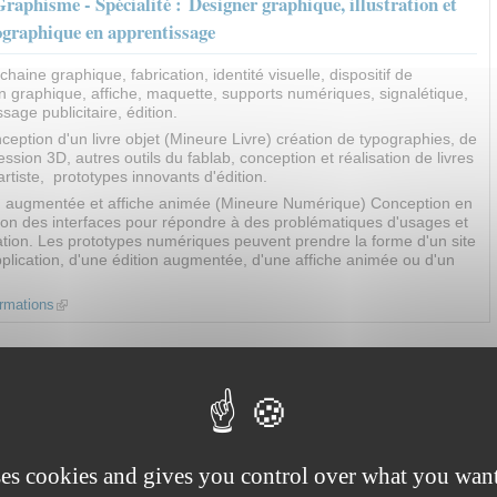
hisme - Spécialité : Designer graphique, illustration et
ographique en apprentissage
chaine graphique, fabrication, identité visuelle, dispositif de
 graphique, affiche, maquette, supports numériques, signalétique,
age publicitaire, édition.
nception d'un livre objet (Mineure Livre) création de typographies, de
ression 3D, autres outils du fablab, conception et réalisation de livres
'artiste, prototypes innovants d'édition.
ion augmentée et affiche animée (Mineure Numérique) Conception en
n des interfaces pour répondre à des problématiques d'usages et
ion. Les prototypes numériques peuvent prendre la forme d'un site
plication, d'une édition augmentée, d'une affiche animée ou d'un
ormations
(link is external)
ses cookies and gives you control over what you want