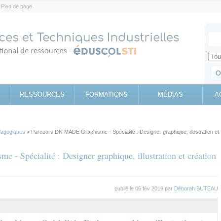
Pied de page
Votr
Sear
Retrouv
RESSOURCES
FORMATIONS
MÉDIAS
A
agogiques
> Parcours DN MADE Graphisme - Spécialité : Designer graphique, illustration et
- Spécialité : Designer graphique, illustration et création
publié le 06 fév 2019 par
Déborah BUTEAU
al
let