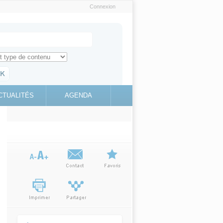
Connexion
e recherche
ch for
ez toute l'information sur le site
education.gouv.fr
CTUALITÉS
AGENDA
(link is
external)