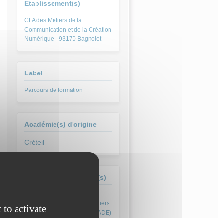
Établissement(s)
CFA des Métiers de la
Communication et de la Création
Numérique - 93170 Bagnolet
Label
Parcours de formation
Académie(s) d'origine
Créteil
Formation(s) concernée(s)
Diplôme National des Métiers
 to activate
d’Art et du DEsign (DN MADE)