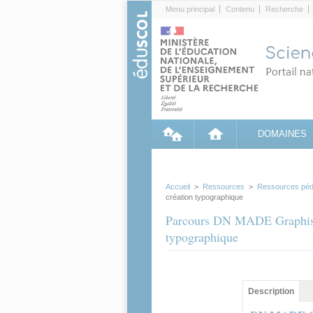
Cookies management panel
Menu principal
Contenu
Recherche
DOMAINES
Accueil
>
Ressources
>
Ressources péd
création typographique
Parcours DN MADE Graphisme 
typographique
Contenu princip
Description
(ong
actif)