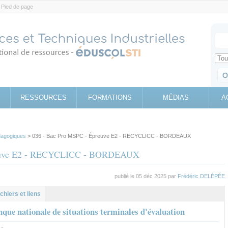
Pied de page
Votr
Sear
Retrouv
RESSOURCES
FORMATIONS
MÉDIAS
A
agogiques
> 036 - Bac Pro MSPC - Épreuve E2 - RECYCLICC - BORDEAUX
reuve E2 - RECYCLICC - BORDEAUX
publié le 05 déc 2025 par
Frédéric DELÉPÉE
al
let
ichiers et liens
que nationale de situations terminales d'évaluation