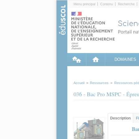
Cookies management panel
Menu principal
Contenu
Recherche
DOMAINES
Accueil
>
Ressources
>
Ressources péd
036 - Bac Pro MSPC - Ép
Contenu princip
Description
(ong
F
actif)
Ban