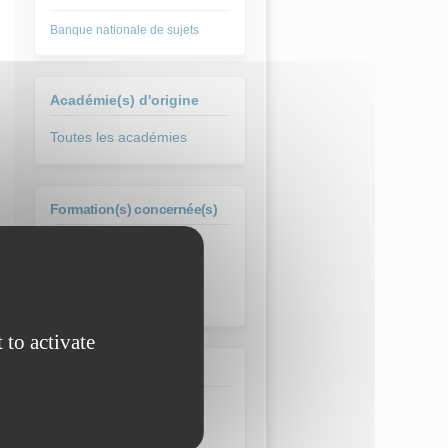
Banque nationale de sujets
Académie(s) d'origine
Toutes les académies
Formation(s) concernée(s)
Bac Pro Maintenance des
Systèmes de Production
Connectés - MSPC
 to activate
Type pédagogique
Annales
Évaluation