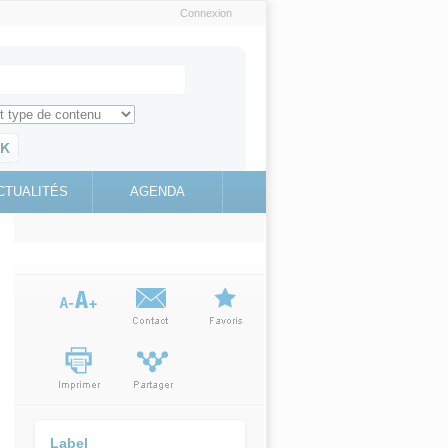
Connexion
e recherche
ch for
ez toute l'information sur le site
education.gouv.fr
CTUALITÉS
AGENDA
(link is
external)
Label