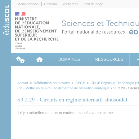
Cookies management panel
Menu principal
Contenu
Recherche
Pied de page
DOMAINES
RESSOURCES
Accueil
>
Référentiels par savoirs
>
CPGE
>
CPGE Physique Technologie (2
C2 – Mettre en œuvre une démarche de résolution analytique
> S3.2.29 - Circuits
S3.2.29 - Circuits en régime alternatif sinusoïdal
Il n'y a actuellement aucun contenu classé avec ce terme.