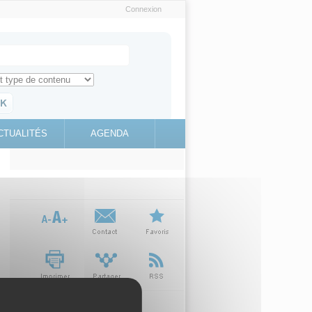
Connexion
e recherche
ch for
ez toute l'information sur le site
education.gouv.fr
CTUALITÉS
AGENDA
(link is
external)