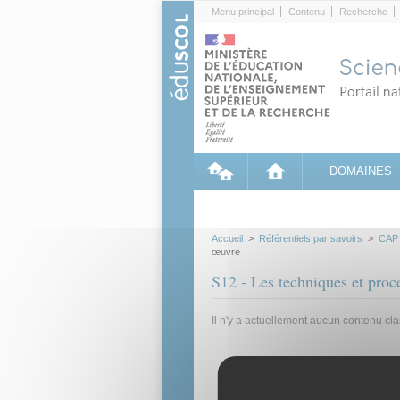
Cookies management panel
Menu principal
Contenu
Recherche
DOMAINES
Accueil
>
Référentiels par savoirs
>
CAP
œuvre
S12 - Les techniques et pro
Il n'y a actuellement aucun contenu cl