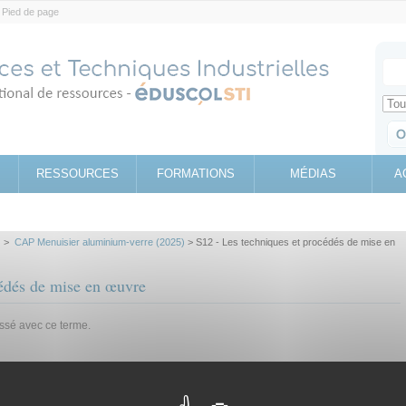
Pied de page
Votr
Sear
Retrouv
RESSOURCES
FORMATIONS
MÉDIAS
A
>
CAP Menuisier aluminium-verre (2025)
> S12 - Les techniques et procédés de mise en
cédés de mise en œuvre
assé avec ce terme.