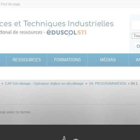
Pied de page
Votr
Sear
Retrouv
RESSOURCES
FORMATIONS
MÉDIAS
A
>
CAP Décolletage : Opérateur régleur en décolletage
>
S4. PROGRAMMATION.
> S4.1.
assé avec ce terme.