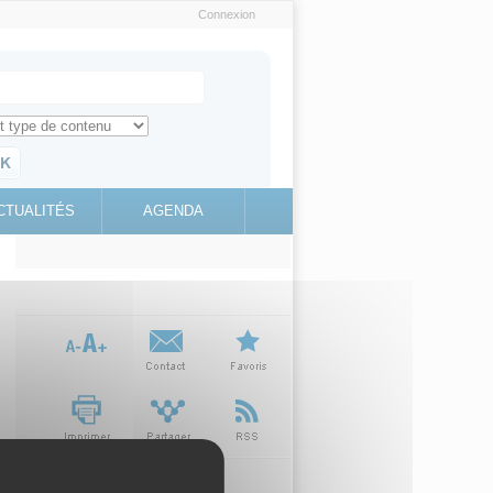
Connexion
e recherche
ch for
ez toute l'information sur le site
education.gouv.fr
CTUALITÉS
AGENDA
(link is
external)