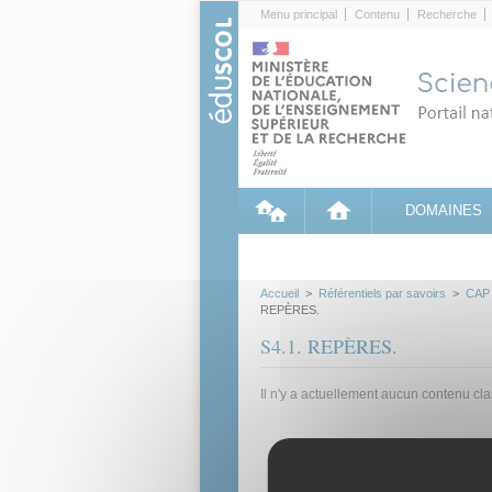
Cookies management panel
Menu principal
Contenu
Recherche
DOMAINES
Accueil
>
Référentiels par savoirs
>
CAP
REPÈRES.
S4.1. REPÈRES.
Il n'y a actuellement aucun contenu cl