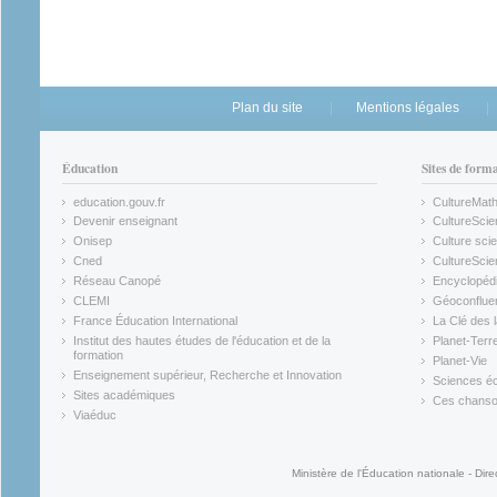
Plan du site
Mentions légales
Éducation
Sites de form
education.gouv.fr
CultureMat
(link is external)
(link is ex
Devenir enseignant
CultureScie
(link is external)
(link is ex
Onisep
Culture scie
(link is external)
Cned
CultureSci
(link is external)
(link is ex
Réseau Canopé
Encyclopédi
(link is external)
(link is ex
CLEMI
Géoconflue
(link is external)
(link is ex
France Éducation International
La Clé des 
(link is external)
(link is ex
Institut des hautes études de l'éducation et de la
Planet-Terr
(link is ex
formation
Planet-Vie
(link is external)
(link is ex
Enseignement supérieur, Recherche et Innovation
Sciences éc
(link is external)
(link is ex
Sites académiques
Ces chansons
(link is external)
(link is ex
Viaéduc
(link is external)
Ministère de l'Éducation nationale - Dire