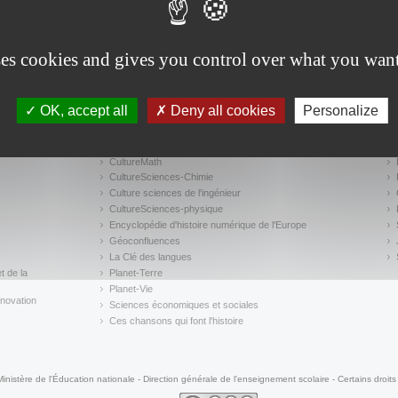
ses cookies and gives you control over what you want
te
Mentions légales
Accessibilité : non conforme
(link is external)
Sigles
(
OK, accept all
Deny all cookies
Personalize
Sites de formation et thématiques
Si
CultureMath
(link is external)
CultureSciences-Chimie
(link is external)
Culture sciences de l'ingénieur
CultureSciences-physique
(link is external)
Encyclopédie d'histoire numérique de l'Europe
(link is external)
Géoconfluences
(link is external)
La Clé des langues
(link is external)
t de la
Planet-Terre
(link is external)
Planet-Vie
(link is external)
novation
Sciences économiques et sociales
(link is external)
Ces chansons qui font l'histoire
(link is external)
Ministère de l'Éducation nationale - Direction générale de l'enseignement scolaire - Certains droits