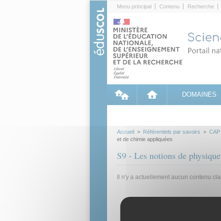
Cookies management panel
Menu principal
Contenu
Recherche
DOMAINES
Accueil
>
Référentiels par savoirs
>
CAP
et de chimie appliquées
S9 - Les notions de physique
Il n'y a actuellement aucun contenu cl