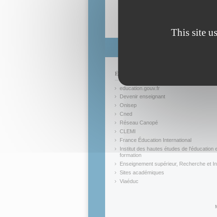
This site u
Plan du si
Éducation
education.gouv.fr
(link is external)
Devenir enseignant
(link is external)
Onisep
(link is external)
Cned
(link is external)
Réseau Canopé
(link is external)
CLEMI
(link is external)
France Éducation International
(link is external)
Institut des hautes études de l'éducation e
formation
(link is external)
Enseignement supérieur, Recherche et In
(link is external)
Sites académiques
(link is external)
Viaéduc
(link is external)