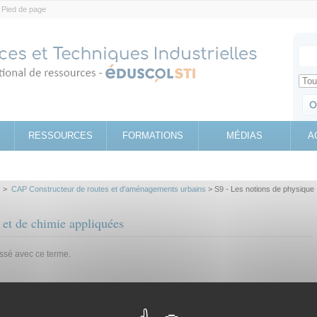
Pied de page
Votr
Sear
Retrouv
RESSOURCES
FORMATIONS
MÉDIAS
A
>
CAP Constructeur de routes et d'aménagements urbains
> S9 - Les notions de physique
 et de chimie appliquées
assé avec ce terme.