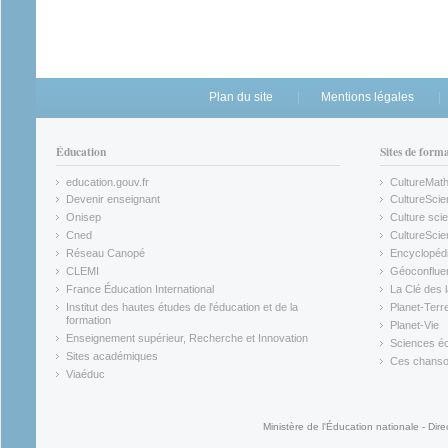
Plan du site
Mentions légales
Éducation
Sites de form
education.gouv.fr
CultureMat
(link is external)
(link is ex
Devenir enseignant
CultureScie
(link is external)
(link is ex
Onisep
Culture scie
(link is external)
Cned
CultureSci
(link is external)
(link is ex
Réseau Canopé
Encyclopédi
(link is external)
(link is ex
CLEMI
Géoconflue
(link is external)
(link is ex
France Éducation International
La Clé des 
(link is external)
(link is ex
Institut des hautes études de l'éducation et de la
Planet-Terr
(link is ex
formation
Planet-Vie
(link is external)
(link is ex
Enseignement supérieur, Recherche et Innovation
Sciences éc
(link is external)
(link is ex
Sites académiques
Ces chansons
(link is external)
(link is ex
Viaéduc
(link is external)
Ministère de l'Éducation nationale - Dire