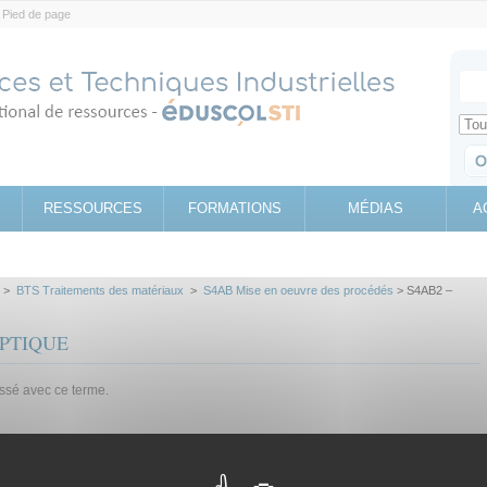
Pied de page
Votr
Sear
Retrouv
RESSOURCES
FORMATIONS
MÉDIAS
A
>
BTS Traitements des matériaux
>
S4AB Mise en oeuvre des procédés
> S4AB2 –
OPTIQUE
assé avec ce terme.