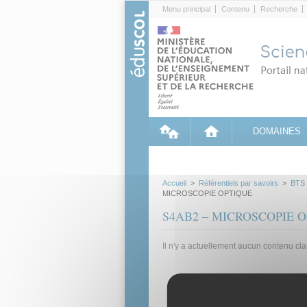
Cookies management panel
Menu principal
Contenu
Recherche
DOMAINES
Accueil
>
Référentiels par savoirs
>
BTS
MICROSCOPIE OPTIQUE
S4AB2 – MICROSCOPIE 
Il n'y a actuellement aucun contenu cl