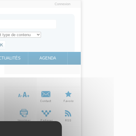
Connexion
e recherche
ch for
ez toute l'information sur le site
education.gouv.fr
CTUALITÉS
AGENDA
(link is
external)