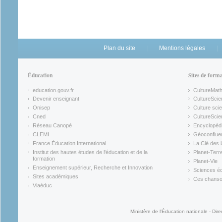
Plan du site
Mentions légales
Éducation
Sites de form
education.gouv.fr
CultureMat
(link is external)
(link is ex
Devenir enseignant
CultureScie
(link is external)
(link is ex
Onisep
Culture scie
(link is external)
Cned
CultureSci
(link is external)
(link is ex
Réseau Canopé
Encyclopédi
(link is external)
(link is ex
CLEMI
Géoconflue
(link is external)
(link is ex
France Éducation International
La Clé des 
(link is external)
(link is ex
Institut des hautes études de l'éducation et de la
Planet-Terr
(link is ex
formation
Planet-Vie
(link is external)
(link is ex
Enseignement supérieur, Recherche et Innovation
Sciences éc
(link is external)
(link is ex
Sites académiques
Ces chansons
(link is external)
(link is ex
Viaéduc
(link is external)
Ministère de l'Éducation nationale - Dire