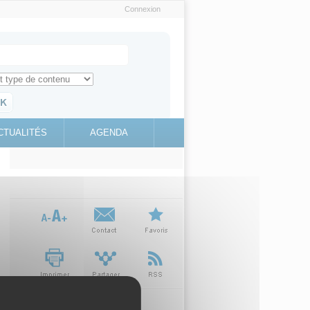
Connexion
e recherche
ch for
ez toute l'information sur le site
education.gouv.fr
CTUALITÉS
AGENDA
(link is
external)