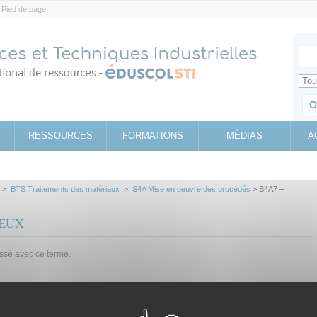
Pied de page
Votr
Sear
Retrouv
RESSOURCES
FORMATIONS
MÉDIAS
A
>
BTS Traitements des matériaux
>
S4A Mise en oeuvre des procédés
> S4A7 –
REUX
assé avec ce terme.