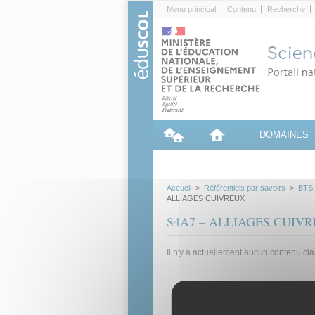
Cookies management panel
Menu principal
Contenu
Recherche
DOMAINES
Accueil
>
Référentiels par savoirs
>
BTS
ALLIAGES CUIVREUX
S4A7 – ALLIAGES CUIV
Il n'y a actuellement aucun contenu cl