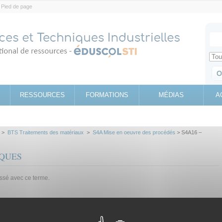
Pied de page
Votr
Sear
Retrouv
RESSOURCES
FORMATIONS
MÉDIAS
A
>
BTS Traitements des matériaux
>
S4A Mise en oeuvre des procédés
> S4A16 –
IQUES
assé avec ce terme.