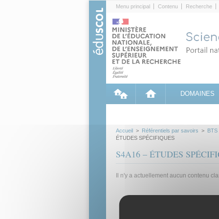
Cookies management panel
Menu principal
Contenu
Recherche
DOMAINES
Accueil
>
Référentiels par savoirs
>
BTS
ÉTUDES SPÉCIFIQUES
S4A16 – ÉTUDES SPÉCIF
Il n'y a actuellement aucun contenu cl