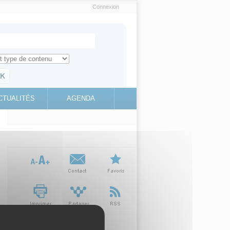
Connexion
e recherche
ch for
ez toute l'information sur le site
education.gouv.fr
CTUALITÉS
AGENDA
(link is
external)