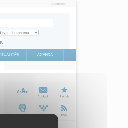
Connexion
e recherche
ch for
ez toute l'information sur le site
education.gouv.fr
CTUALITÉS
AGENDA
(link is
external)