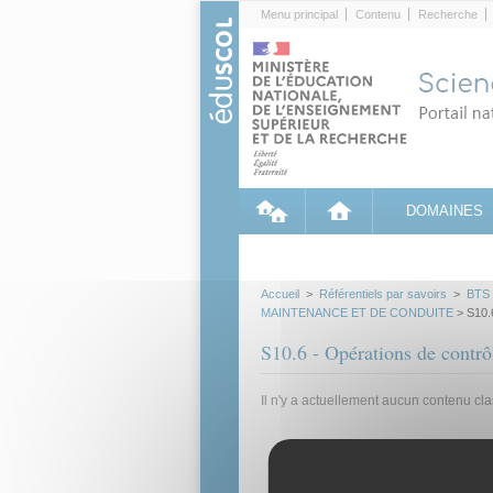
Cookies management panel
Menu principal
Contenu
Recherche
DOMAINES
Accueil
>
Référentiels par savoirs
>
BTS
MAINTENANCE ET DE CONDUITE
> S10.6
S10.6 - Opérations de contrôl
Il n'y a actuellement aucun contenu cl