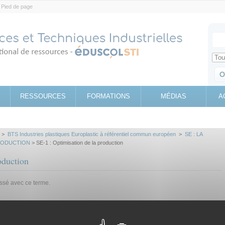
Pied de page
Votr
Sear
Retrouv
RESSOURCES
FORMATIONS
MÉDIAS
A
>
BTS Industries plastiques Europlastic à référentiel commun européen
>
SE : LA
PRODUCTION
> SE-1 : Optimisation de la production
oduction
assé avec ce terme.