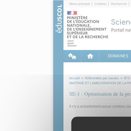
Cookies management panel
Menu principal
Contenu
Recherche
DOMAINES
Accueil
>
Référentiels par savoirs
>
BTS
MAITRISE ET L’AMELIORATION DE LA 
SE-1 : Optimisation de la pr
Il n'y a actuellement aucun contenu cl