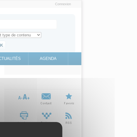
Connexion
e recherche
ch for
ez toute l'information sur le site
education.gouv.fr
CTUALITÉS
AGENDA
(link is
external)