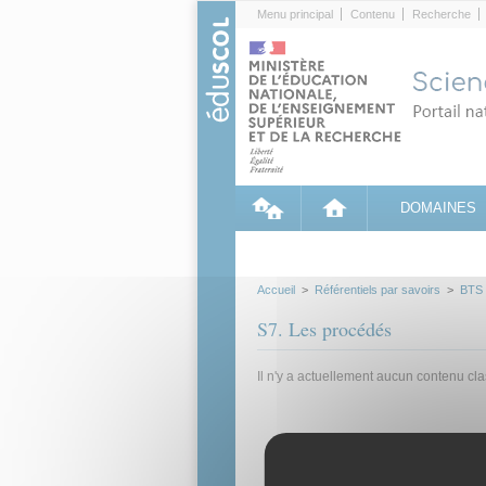
Cookies management panel
Menu principal
Contenu
Recherche
DOMAINES
Accueil
>
Référentiels par savoirs
>
BTS
S7. Les procédés
Il n'y a actuellement aucun contenu cl