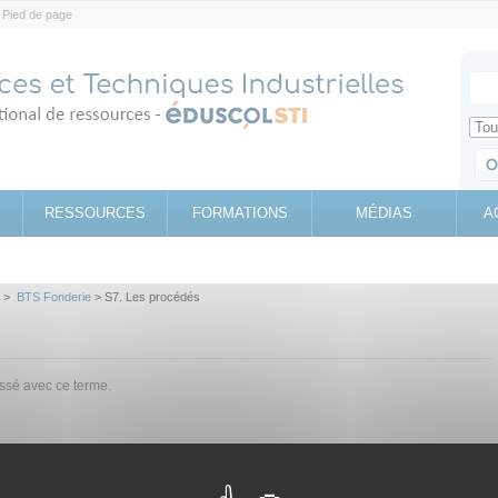
Pied de page
Votr
Sear
Retrouv
RESSOURCES
FORMATIONS
MÉDIAS
A
>
BTS Fonderie
> S7. Les procédés
assé avec ce terme.