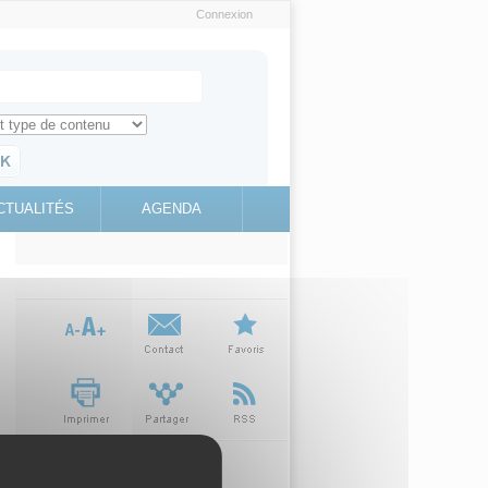
Connexion
e recherche
ch for
ez toute l'information sur le site
education.gouv.fr
CTUALITÉS
AGENDA
(link is
external)