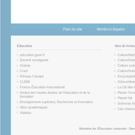
Plan du site
Mentions légales
Éducation
Sites de form
education.gouv.fr
CultureMat
(link is external)
(link is ex
Devenir enseignant
CultureScie
(link is external)
(link is ex
Onisep
Culture scie
(link is external)
Cned
CultureSci
(link is external)
(link is ex
Réseau Canopé
Encyclopédi
(link is external)
(link is ex
CLEMI
Géoconflue
(link is external)
(link is ex
France Éducation International
La Clé des 
(link is external)
(link is ex
Institut des hautes études de l'éducation et de la
Planet-Terr
(link is ex
formation
Planet-Vie
(link is external)
(link is ex
Enseignement supérieur, Recherche et Innovation
Sciences éc
(link is external)
(link is ex
Sites académiques
Ces chansons
(link is external)
(link is ex
Viaéduc
(link is external)
Ministère de l'Éducation nationale - Dire