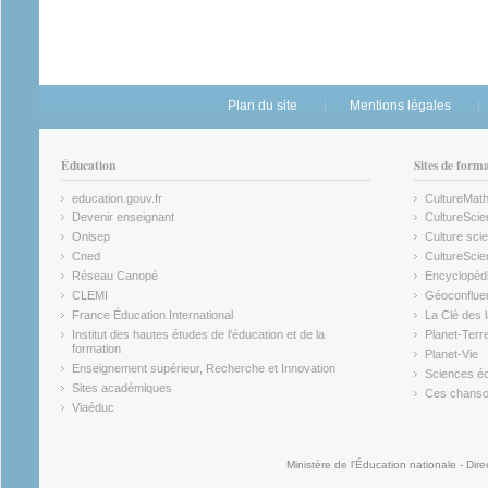
Plan du site
Mentions légales
Éducation
Sites de form
education.gouv.fr
CultureMat
(link is external)
(link is ex
Devenir enseignant
CultureScie
(link is external)
(link is ex
Onisep
Culture scie
(link is external)
Cned
CultureSci
(link is external)
(link is ex
Réseau Canopé
Encyclopédi
(link is external)
(link is ex
CLEMI
Géoconflue
(link is external)
(link is ex
France Éducation International
La Clé des 
(link is external)
(link is ex
Institut des hautes études de l'éducation et de la
Planet-Terr
(link is ex
formation
Planet-Vie
(link is external)
(link is ex
Enseignement supérieur, Recherche et Innovation
Sciences éc
(link is external)
(link is ex
Sites académiques
Ces chansons
(link is external)
(link is ex
Viaéduc
(link is external)
Ministère de l'Éducation nationale - Dire