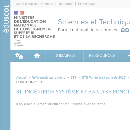
Cookies management panel
Menu principal
Contenu
Recherche
Pied de page
DOMAINES
RESSOURCES
Accueil
>
Référentiels par savoirs
>
BTS
>
BTS Fonderie (à partir de 2018)
>
FONCTIONNELLE.
S1. INGÉNIERIE SYSTÈME ET ANALYSE FONC
Il n'y a actuellement aucun contenu classé avec ce terme.