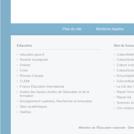
Plan du site
Mentions légales
Éducation
Sites de form
education.gouv.fr
CultureMat
(link is external)
(link is ex
Devenir enseignant
CultureScie
(link is external)
(link is ex
Onisep
Culture scie
(link is external)
Cned
CultureSci
(link is external)
(link is ex
Réseau Canopé
Encyclopédi
(link is external)
(link is ex
CLEMI
Géoconflue
(link is external)
(link is ex
France Éducation International
La Clé des 
(link is external)
(link is ex
Institut des hautes études de l'éducation et de la
Planet-Terr
(link is ex
formation
Planet-Vie
(link is external)
(link is ex
Enseignement supérieur, Recherche et Innovation
Sciences éc
(link is external)
(link is ex
Sites académiques
Ces chansons
(link is external)
(link is ex
Viaéduc
(link is external)
Ministère de l'Éducation nationale - Dire