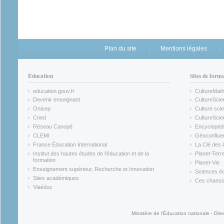
Plan du site
Mentions légales
Éducation
Sites de form
education.gouv.fr
CultureMat
(link is external)
(link is ex
Devenir enseignant
CultureScie
(link is external)
(link is ex
Onisep
Culture scie
(link is external)
Cned
CultureSci
(link is external)
(link is ex
Réseau Canopé
Encyclopédi
(link is external)
(link is ex
CLEMI
Géoconflue
(link is external)
(link is ex
France Éducation International
La Clé des 
(link is external)
(link is ex
Institut des hautes études de l'éducation et de la
Planet-Terr
(link is ex
formation
Planet-Vie
(link is external)
(link is ex
Enseignement supérieur, Recherche et Innovation
Sciences éc
(link is external)
(link is ex
Sites académiques
Ces chansons
(link is external)
(link is ex
Viaéduc
(link is external)
Ministère de l'Éducation nationale - Dire