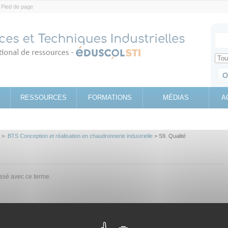
Pied de page
Votr
Sear
Retrouv
RESSOURCES
FORMATIONS
MÉDIAS
A
>
BTS Conception et réalisation en chaudronnerie industrielle
> S9. Qualité
assé avec ce terme.