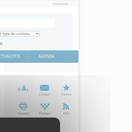
Connexion
e recherche
ch for
ez toute l'information sur le site
education.gouv.fr
CTUALITÉS
AGENDA
(link is
external)