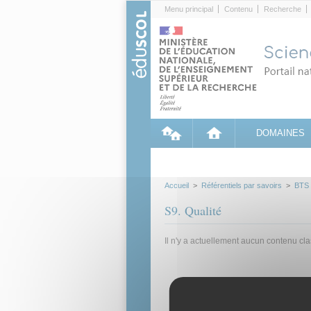
Cookies management panel
Menu principal
Contenu
Recherche
DOMAINES
Accueil
>
Référentiels par savoirs
>
BTS
S9. Qualité
Il n'y a actuellement aucun contenu cl