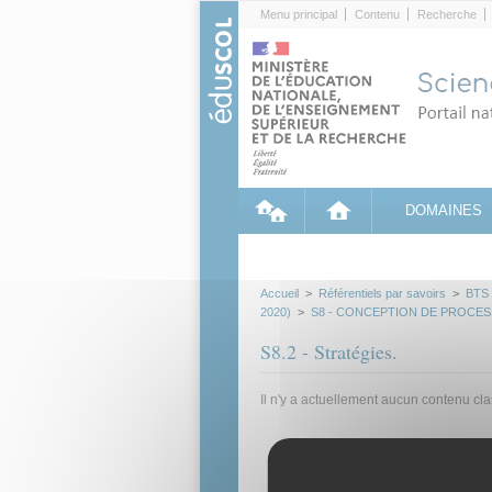
Cookies management panel
Menu principal
Contenu
Recherche
DOMAINES
Accueil
>
Référentiels par savoirs
>
BTS
2020)
>
S8 - CONCEPTION DE PROCES
S8.2 - Stratégies.
Il n'y a actuellement aucun contenu cl