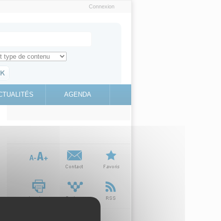
Connexion
e recherche
ch for
ez toute l'information sur le site
education.gouv.fr
CTUALITÉS
AGENDA
(link is
external)