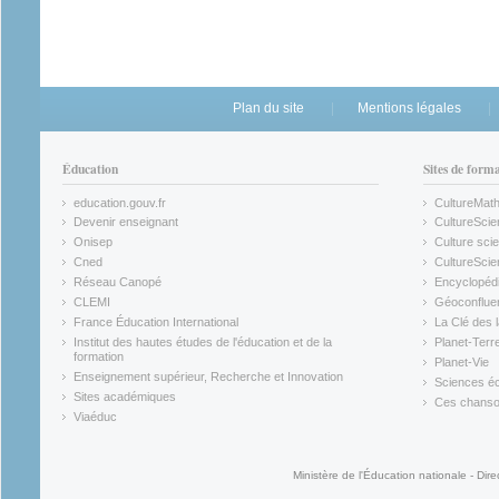
Plan du site
Mentions légales
Éducation
Sites de form
education.gouv.fr
CultureMat
(link is external)
(link is ex
Devenir enseignant
CultureScie
(link is external)
(link is ex
Onisep
Culture scie
(link is external)
Cned
CultureSci
(link is external)
(link is ex
Réseau Canopé
Encyclopédi
(link is external)
(link is ex
CLEMI
Géoconflue
(link is external)
(link is ex
France Éducation International
La Clé des 
(link is external)
(link is ex
Institut des hautes études de l'éducation et de la
Planet-Terr
(link is ex
formation
Planet-Vie
(link is external)
(link is ex
Enseignement supérieur, Recherche et Innovation
Sciences éc
(link is external)
(link is ex
Sites académiques
Ces chansons
(link is external)
(link is ex
Viaéduc
(link is external)
Ministère de l'Éducation nationale - Dire