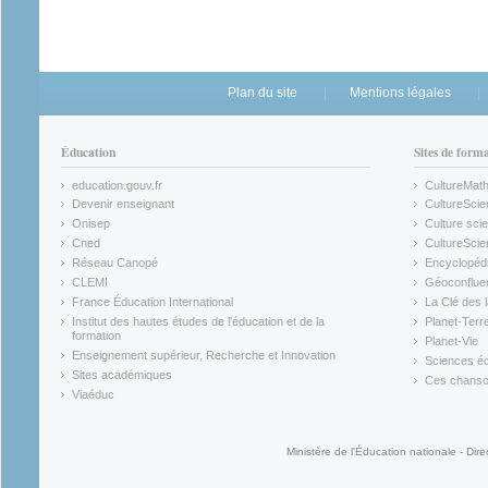
Plan du site
Mentions légales
Éducation
Sites de form
education.gouv.fr
CultureMat
(link is external)
(link is ex
Devenir enseignant
CultureScie
(link is external)
(link is ex
Onisep
Culture scie
(link is external)
Cned
CultureSci
(link is external)
(link is ex
Réseau Canopé
Encyclopédi
(link is external)
(link is ex
CLEMI
Géoconflue
(link is external)
(link is ex
France Éducation International
La Clé des 
(link is external)
(link is ex
Institut des hautes études de l'éducation et de la
Planet-Terr
(link is ex
formation
Planet-Vie
(link is external)
(link is ex
Enseignement supérieur, Recherche et Innovation
Sciences éc
(link is external)
(link is ex
Sites académiques
Ces chansons
(link is external)
(link is ex
Viaéduc
(link is external)
Ministère de l'Éducation nationale - Dire