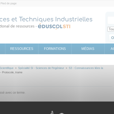
Pied de page
Votr
Sear
Retrouv
RESSOURCES
FORMATIONS
MÉDIAS
A
Scientifique
>
Spécialité SI - Sciences de l'Ingénieur
>
S3 - Connaissances liées la
- Protocole, trame
assé avec ce terme.