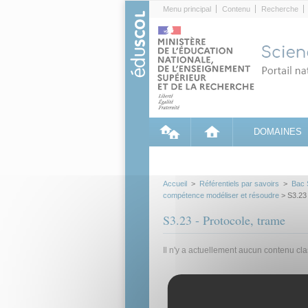
Cookies management panel
Menu principal
Contenu
Recherche
DOMAINES
Accueil
>
Référentiels par savoirs
>
Bac 
compétence modéliser et résoudre
> S3.23 
S3.23 - Protocole, trame
Il n'y a actuellement aucun contenu cl