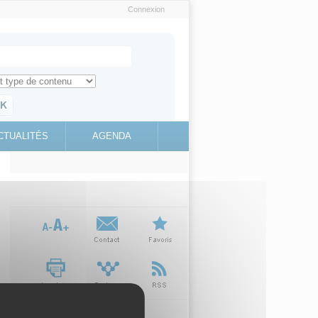
Connexion
e recherche
ch for
ez toute l'information sur le site
education.gouv.fr
CTUALITÉS
AGENDA
(link is
external)