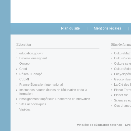
Plan du site
Mentions légales
Éducation
Sites de form
education.gouv.fr
CultureMat
(link is external)
(link is ex
Devenir enseignant
CultureScie
(link is external)
(link is ex
Onisep
Culture scie
(link is external)
Cned
CultureSci
(link is external)
(link is ex
Réseau Canopé
Encyclopédi
(link is external)
(link is ex
CLEMI
Géoconflue
(link is external)
(link is ex
France Éducation International
La Clé des 
(link is external)
(link is ex
Institut des hautes études de l'éducation et de la
Planet-Terr
(link is ex
formation
Planet-Vie
(link is external)
(link is ex
Enseignement supérieur, Recherche et Innovation
Sciences éc
(link is external)
(link is ex
Sites académiques
Ces chansons
(link is external)
(link is ex
Viaéduc
(link is external)
Ministère de l'Éducation nationale - Dire