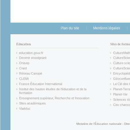
Plan du site
Mentions légales
Éducation
Sites de form
education.gouv.fr
CultureMat
(link is external)
(link is ex
Devenir enseignant
CultureScie
(link is external)
(link is ex
Onisep
Culture scie
(link is external)
Cned
CultureSci
(link is external)
(link is ex
Réseau Canopé
Encyclopédi
(link is external)
(link is ex
CLEMI
Géoconflue
(link is external)
(link is ex
France Éducation International
La Clé des 
(link is external)
(link is ex
Institut des hautes études de l'éducation et de la
Planet-Terr
(link is ex
formation
Planet-Vie
(link is external)
(link is ex
Enseignement supérieur, Recherche et Innovation
Sciences éc
(link is external)
(link is ex
Sites académiques
Ces chansons
(link is external)
(link is ex
Viaéduc
(link is external)
Ministère de l'Éducation nationale - Dire