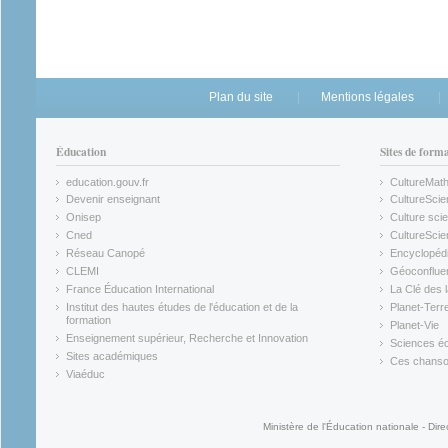
Plan du site
Mentions légales
Éducation
Sites de form
education.gouv.fr
CultureMat
(link is external)
(link is ex
Devenir enseignant
CultureScie
(link is external)
(link is ex
Onisep
Culture scie
(link is external)
Cned
CultureSci
(link is external)
(link is ex
Réseau Canopé
Encyclopédi
(link is external)
(link is ex
CLEMI
Géoconflue
(link is external)
(link is ex
France Éducation International
La Clé des 
(link is external)
(link is ex
Institut des hautes études de l'éducation et de la
Planet-Terr
(link is ex
formation
Planet-Vie
(link is external)
(link is ex
Enseignement supérieur, Recherche et Innovation
Sciences éc
(link is external)
(link is ex
Sites académiques
Ces chansons
(link is external)
(link is ex
Viaéduc
(link is external)
Ministère de l'Éducation nationale - Dire