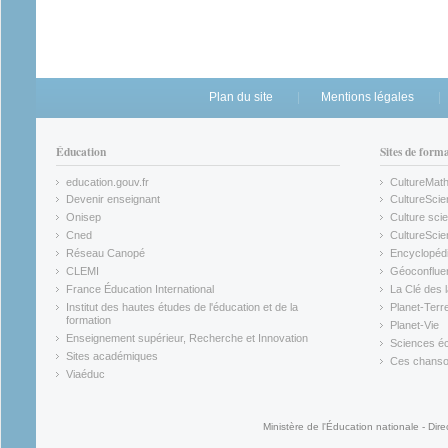
Plan du site
Mentions légales
Éducation
Sites de form
education.gouv.fr
CultureMat
(link is external)
(link is ex
Devenir enseignant
CultureScie
(link is external)
(link is ex
Onisep
Culture scie
(link is external)
Cned
CultureSci
(link is external)
(link is ex
Réseau Canopé
Encyclopédi
(link is external)
(link is ex
CLEMI
Géoconflue
(link is external)
(link is ex
France Éducation International
La Clé des 
(link is external)
(link is ex
Institut des hautes études de l'éducation et de la
Planet-Terr
(link is ex
formation
Planet-Vie
(link is external)
(link is ex
Enseignement supérieur, Recherche et Innovation
Sciences éc
(link is external)
(link is ex
Sites académiques
Ces chansons
(link is external)
(link is ex
Viaéduc
(link is external)
Ministère de l'Éducation nationale - Dire