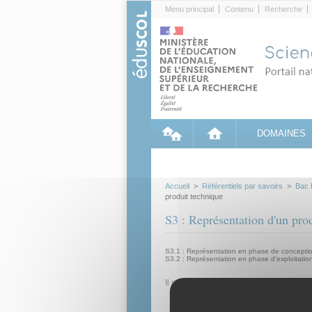
Cookies management panel
Menu principal
Contenu
Recherche
DOMAINES
Accueil
>
Référentiels par savoirs
>
Bac 
produit technique
S3 : Représentation d'un pro
S3.1 : Représentation en phase de conception
S3.2 : Représentation en phase d'exploitatio
Il n'y a actuellement aucun contenu cl