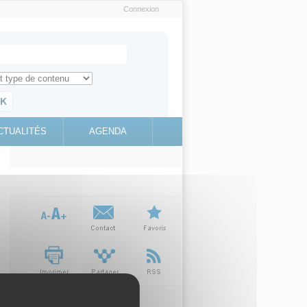
Connexion
e recherche
ch for
ez toute l'information sur le site
education.gouv.fr
CTUALITÉS
AGENDA
(link is
external)