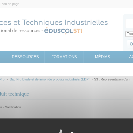
Pied de page
Votr
Sear
Retrouv
RESSOURCES
FORMATIONS
MÉDIAS
A
Pro
>
Bac Pro Etude et définition de produits industriels (EDPI)
> S3 : Représentation d'un
duit technique
 - Modification
n
assé avec ce terme.