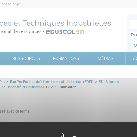
Pied de page
Votr
Sear
Retrouv
RESSOURCES
FORMATIONS
MÉDIAS
A
Pro
>
Bac Pro Etude et définition de produits industriels (EDPI)
>
S5 : Solutions
.2 : Étanchéité et lubrification
> S5.2.2 : Lubrification
assé avec ce terme.