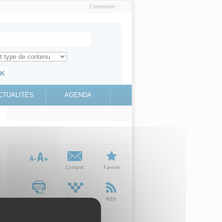
Connexion
e recherche
ch for
ez toute l'information sur le site
education.gouv.fr
CTUALITÉS
AGENDA
(link is
external)