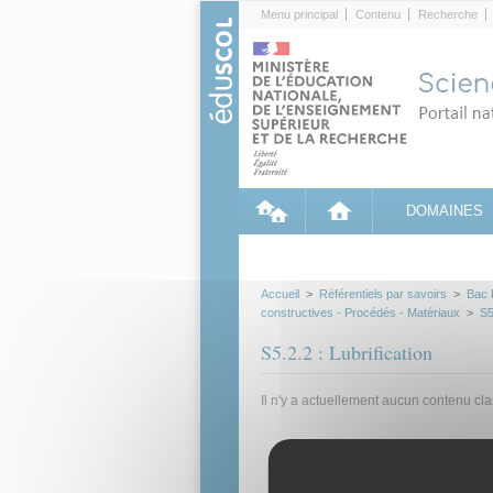
Cookies management panel
Menu principal
Contenu
Recherche
DOMAINES
Accueil
>
Référentiels par savoirs
>
Bac 
constructives - Procédés - Matériaux
>
S5
S5.2.2 : Lubrification
Il n'y a actuellement aucun contenu cl