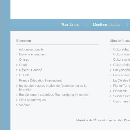
Plan du site
Mentions légales
Éducation
Sites de form
education.gouv.fr
CultureMat
(link is external)
(link is ex
Devenir enseignant
CultureScie
(link is external)
(link is ex
Onisep
Culture scie
(link is external)
Cned
CultureSci
(link is external)
(link is ex
Réseau Canopé
Encyclopédi
(link is external)
(link is ex
CLEMI
Géoconflue
(link is external)
(link is ex
France Éducation International
La Clé des 
(link is external)
(link is ex
Institut des hautes études de l'éducation et de la
Planet-Terr
(link is ex
formation
Planet-Vie
(link is external)
(link is ex
Enseignement supérieur, Recherche et Innovation
Sciences éc
(link is external)
(link is ex
Sites académiques
Ces chansons
(link is external)
(link is ex
Viaéduc
(link is external)
Ministère de l'Éducation nationale - Dire