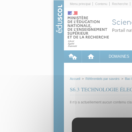
Cookies management panel
Menu principal
Contenu
Recherche
DOMAINES
Accueil
>
Référentiels par savoirs
>
Bac 
S6.3 TECHNOLOGIE ÉLE
Il n'y a actuellement aucun contenu cl