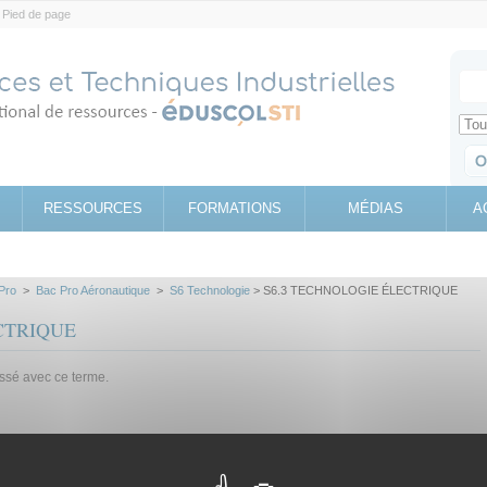
Pied de page
Votr
Sear
Retrouv
RESSOURCES
FORMATIONS
MÉDIAS
A
Pro
>
Bac Pro Aéronautique
>
S6 Technologie
> S6.3 TECHNOLOGIE ÉLECTRIQUE
CTRIQUE
assé avec ce terme.