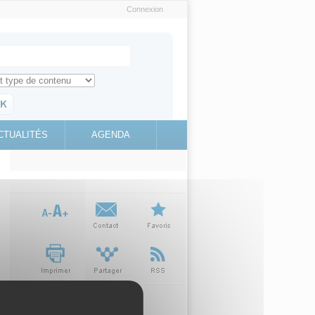
Connexion
e recherche
ch for
ez toute l'information sur le site
education.gouv.fr
CTUALITÉS
AGENDA
(link is
external)