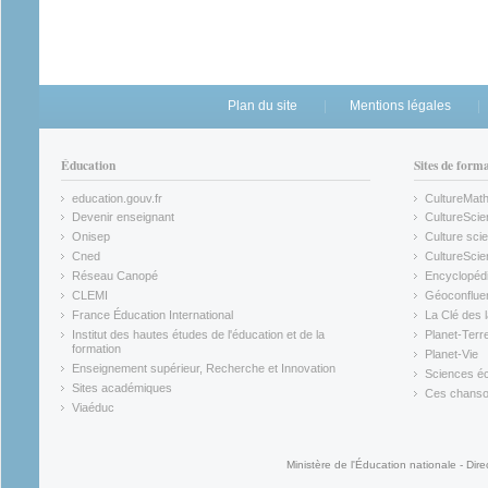
Plan du site
Mentions légales
Éducation
Sites de form
education.gouv.fr
CultureMat
(link is external)
(link is ex
Devenir enseignant
CultureScie
(link is external)
(link is ex
Onisep
Culture scie
(link is external)
Cned
CultureSci
(link is external)
(link is ex
Réseau Canopé
Encyclopédi
(link is external)
(link is ex
CLEMI
Géoconflue
(link is external)
(link is ex
France Éducation International
La Clé des 
(link is external)
(link is ex
Institut des hautes études de l'éducation et de la
Planet-Terr
(link is ex
formation
Planet-Vie
(link is external)
(link is ex
Enseignement supérieur, Recherche et Innovation
Sciences éc
(link is external)
(link is ex
Sites académiques
Ces chansons
(link is external)
(link is ex
Viaéduc
(link is external)
Ministère de l'Éducation nationale - Dire