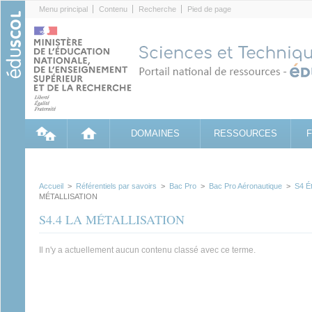
Cookies management panel
Menu principal
Contenu
Recherche
Pied de page
DOMAINES
RESSOURCES
Accueil
>
Référentiels par savoirs
>
Bac Pro
>
Bac Pro Aéronautique
>
S4 É
MÉTALLISATION
S4.4 LA MÉTALLISATION
Il n'y a actuellement aucun contenu classé avec ce terme.