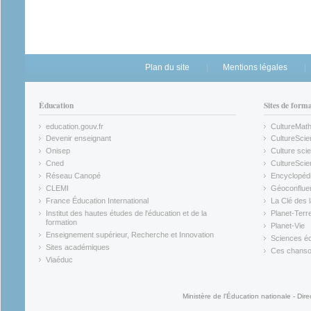
Plan du site
Mentions légales
Éducation
Sites de form
education.gouv.fr
CultureMat
(link is external)
(link is ex
Devenir enseignant
CultureScie
(link is external)
(link is ex
Onisep
Culture scie
(link is external)
Cned
CultureSci
(link is external)
(link is ex
Réseau Canopé
Encyclopédi
(link is external)
(link is ex
CLEMI
Géoconflue
(link is external)
(link is ex
France Éducation International
La Clé des 
(link is external)
(link is ex
Institut des hautes études de l'éducation et de la
Planet-Terr
(link is ex
formation
Planet-Vie
(link is external)
(link is ex
Enseignement supérieur, Recherche et Innovation
Sciences éc
(link is external)
(link is ex
Sites académiques
Ces chansons
(link is external)
(link is ex
Viaéduc
(link is external)
Ministère de l'Éducation nationale - Dire