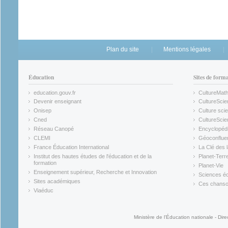
Plan du site
Mentions légales
Éducation
Sites de form
education.gouv.fr
CultureMat
(link is external)
(link is ex
Devenir enseignant
CultureScie
(link is external)
(link is ex
Onisep
Culture scie
(link is external)
Cned
CultureSci
(link is external)
(link is ex
Réseau Canopé
Encyclopédi
(link is external)
(link is ex
CLEMI
Géoconflue
(link is external)
(link is ex
France Éducation International
La Clé des 
(link is external)
(link is ex
Institut des hautes études de l'éducation et de la
Planet-Terr
(link is ex
formation
Planet-Vie
(link is external)
(link is ex
Enseignement supérieur, Recherche et Innovation
Sciences éc
(link is external)
(link is ex
Sites académiques
Ces chansons
(link is external)
(link is ex
Viaéduc
(link is external)
Ministère de l'Éducation nationale - Dire