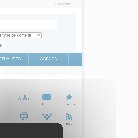
Connexion
e recherche
ch for
ez toute l'information sur le site
education.gouv.fr
CTUALITÉS
AGENDA
(link is
external)