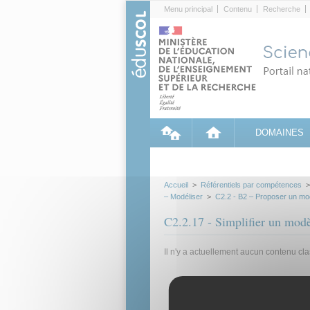
Cookies management panel
Menu principal
Contenu
Recherche
DOMAINES
Accueil
>
Référentiels par compétences
– Modéliser
>
C2.2 - B2 – Proposer un mo
C2.2.17 - Simplifier un mod
Il n'y a actuellement aucun contenu cl