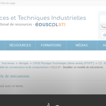
Pied de page
Votr
Sear
Retrouv
RESSOURCES
FORMATIONS
MÉDIAS
A
>
Tout niveau
>
Abrogés
>
CPGE Physique Technologie (2ième année) (PT/PT*)
>
C2 - B
dèle de connaissance et de comportement
> C2.2.17 - Simplifier un modèle de mécanisme.
èle de mécanisme.
assé avec ce terme.