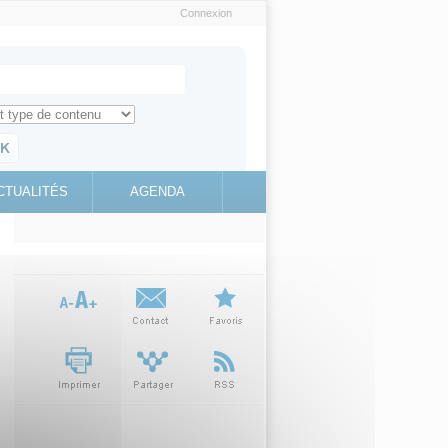
Connexion
e recherche
ch for
ez toute l'information sur le site
education.gouv.fr
CTUALITÉS
AGENDA
(link is
external)