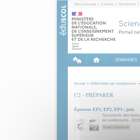
Cookies management panel
Menu principal
Contenu
Recherche
DOMAINES
Accueil
>
Référentiels par compétences
C2 - PRÉPARER
Épreuves EP1, EP2, EP3 : juin
Documents des épreu
de revêtements - 2025
Sujet d'épreuve