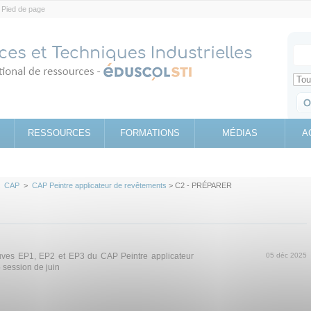
Pied de page
Votr
Sear
Retrouv
RESSOURCES
FORMATIONS
MÉDIAS
A
>
CAP
>
CAP Peintre applicateur de revêtements
> C2 - PRÉPARER
ves EP1, EP2 et EP3 du CAP Peintre applicateur
05 déc 2025
 session de juin