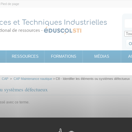
Pied de page
Votr
Sear
Retrouv
RESSOURCES
FORMATIONS
MÉDIAS
A
>
CAP
>
CAP Maintenance nautique
> C8 - Identifier les éléments ou systèmes défectueux
 ou systèmes défectueux
assé avec ce terme.