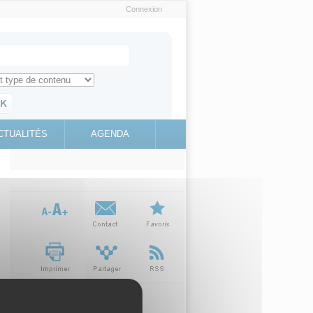
Connexion
e recherche
ch for
ez toute l'information sur le site
education.gouv.fr
CTUALITÉS
AGENDA
(link is
external)