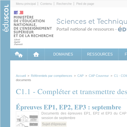
Cookies management panel
Menu principal
Contenu
Recherche
Pied de page
DOMAINES
RESSOURCES
Accueil
>
Référentiels par compétences
>
CAP
>
CAP Couvreur
>
C1 - C
documents
C1.1 - Compléter et transmettre d
Épreuves EP1, EP2, EP3 : septembre
Documents des épreuves EP1, EP2 et EP3 du CAP 
session de septembre
Sujet d'épreuve